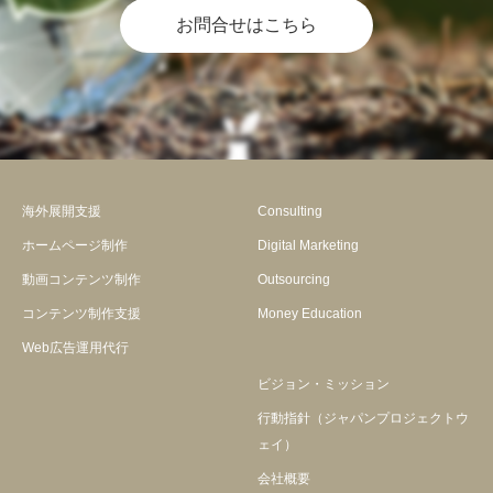
お問合せはこちら
海外展開支援
Consulting
ホームページ制作
Digital Marketing
動画コンテンツ制作
Outsourcing
コンテンツ制作支援
Money Education
Web広告運用代行
ビジョン・ミッション
行動指針（ジャパンプロジェクトウ
ェイ）
会社概要