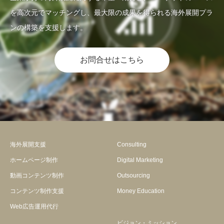
を高次元でマッチングし、最大限の成果を得られる海外展開プラ
ンの構築を支援します。
お問合せはこちら
海外展開支援
Consulting
ホームページ制作
Digital Marketing
動画コンテンツ制作
Outsourcing
コンテンツ制作支援
Money Education
Web広告運用代行
ビジョン・ミッション