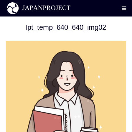
lpt_temp_640_640_img02